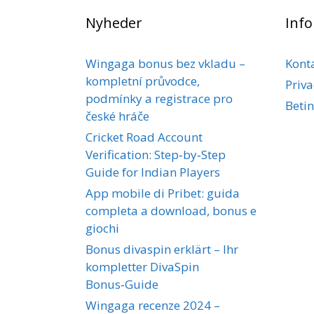
Nyheder
Inf
Wingaga bonus bez vkladu –
Kont
kompletní průvodce,
Priva
podmínky a registrace pro
Betin
české hráče
Cricket Road Account
Verification: Step‑by‑Step
Guide for Indian Players
App mobile di Pribet: guida
completa a download, bonus e
giochi
Bonus divaspin erklärt – Ihr
kompletter DivaSpin
Bonus‑Guide
Wingaga recenze 2024 –