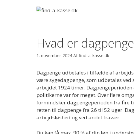
Hop
til
indhold
Hvad er dagpenge
1. november 2024
Af
find-a-kasse.dk
Dagpenge udbetales i tilfælde af arbejds
være sygedagpenge, som udbetales ved sy
arbejdet 1924 timer. Dagpengeperioden e
politikerne var for meget. Over flere om
formindsker dagpengeperioden fra fire ti
retten til dagpenge fra 26 til 52 uger 
arbejdsløshed og ved andet fravær.
Du kan få max. 90 % af din løn i unders