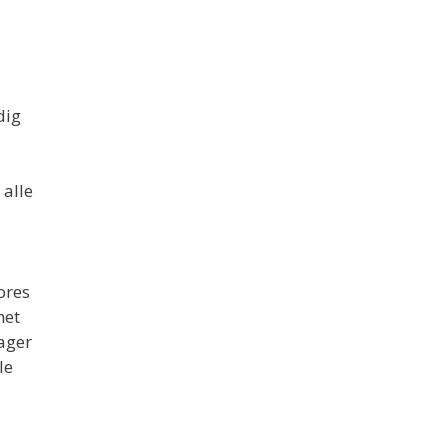
dig
 alle
ores
net
ager
le