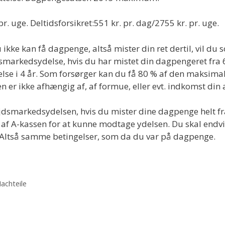
r. uge. Deltidsforsikret:551 kr. pr. dag/2755 kr. pr. uge.
ikke kan få dagpenge, altså mister din ret dertil, vil d
markedsydelse, hvis du har mistet din dagpengeret fra 6
se i 4 år. Som forsørger kan du få 80 % af den maksima
n er ikke afhængig af, af formue, eller evt. indkomst din
jdsmarkedsydelsen, hvis du mister dine dagpenge helt fra
af A-kassen for at kunne modtage ydelsen. Du skal endvid
. Altså samme betingelser, som da du var på dagpenge.
achteile