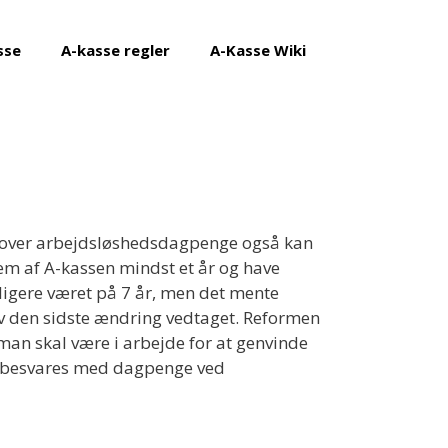
sse
A-kasse regler
A-Kasse Wiki
ud over arbejdsløshedsdagpenge også kan
m af A-kassen mindst et år og have
ligere været på 7 år, men det mente
ev den sidste ændring vedtaget. Reformen
man skal være i arbejde for at genvinde
ig besvares med dagpenge ved