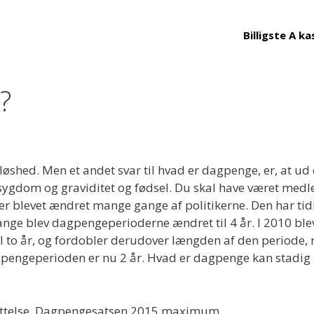
Billigste A ka
?
løshed. Men et andet svar til hvad er dagpenge, er, at 
gdom og graviditet og fødsel. Du skal have været medle
r blevet ændret mange gange af politikerne. Den har tid
gange blev dagpengeperioderne ændret til 4 år. I 2010 bl
l to år, og fordobler derudover længden af den periode, 
Dagpengeperioden er nu 2 år. Hvad er dagpenge kan stad
tøttelse. Dagpengesatsen 2015 maximum.