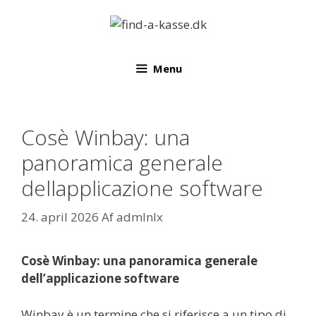
Hop
til
indhold
Menu
Cosè Winbay: una
panoramica generale
dellapplicazione software
24. april 2026
Af
admlnlx
Cosè Winbay: una panoramica generale
dell’applicazione software
Winbay è un termine che si riferisce a un tipo di