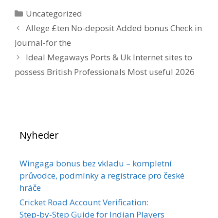
Kategorier
Uncategorized
Allege £ten No-deposit Added bonus Check in
Journal-for the
Ideal Megaways Ports & Uk Internet sites to
possess British Professionals Most useful 2026
Nyheder
Wingaga bonus bez vkladu – kompletní
průvodce, podmínky a registrace pro české
hráče
Cricket Road Account Verification:
Step‑by‑Step Guide for Indian Players